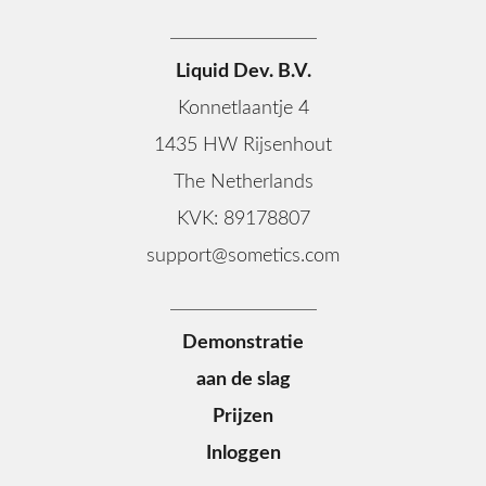
gebruiken om sociogrammen te maken. Ze zijn snel,
meestal handsfree en geven nauwkeurigere informatie.
Liquid Dev. B.V.
Konnetlaantje 4
1435 HW Rijsenhout
The Netherlands
KVK: 89178807
support@sometics.com
Demonstratie
aan de slag
Prijzen
Inloggen