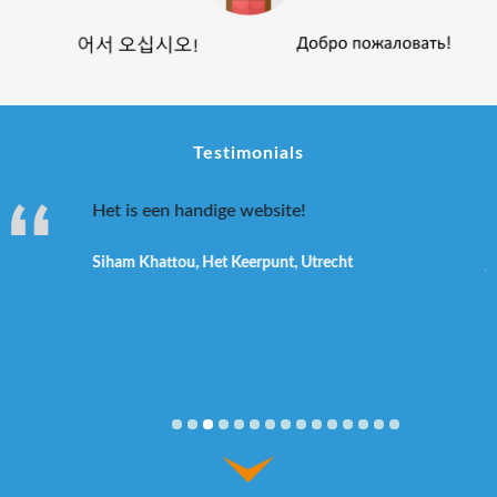
Testimonials
et veel
Het is een handige website!
e
Siham Khattou, Het Keerpunt, Utrecht
j
 Advies,