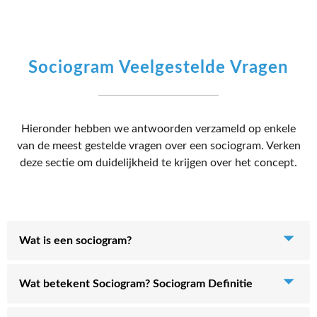
Sociogram Veelgestelde Vragen
Hieronder hebben we antwoorden verzameld op enkele
van de meest gestelde vragen over een sociogram. Verken
deze sectie om duidelijkheid te krijgen over het concept.
Wat is een sociogram?
Een sociogram is een visuele voorstelling die gebruikt
Wat betekent Sociogram? Sociogram Definitie
wordt om sociale relaties te analyseren. Het legt de
structuur en interactiepatronen tussen individuele
Eenvoudig gezegd kunnen we een sociogram definiëren