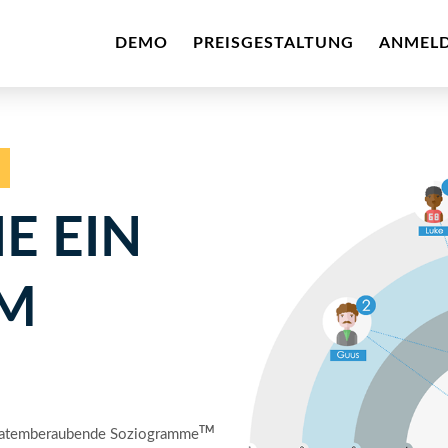
DEMO
PREISGESTALTUNG
ANMEL
E EIN
M
TM
le atemberaubende Soziogramme