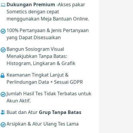
Dukungan Premium
-Akses pakar
Sometics dengan cepat
menggunakan Meja Bantuan Online.
100% Pertanyaan & Jenis Pertanyaan
yang Dapat Disesuaikan
Bangun Sosiogram Visual
Menakjubkan Tanpa Batas:
Histogram, Lingkaran & Grafik
Keamanan Tingkat Lanjut &
Perlindungan Data + Sesuai GDPR
Jumlah Hasil Tes Tidak Terbatas untuk
Akun Aktif.
Buat dan Atur
Grup Tanpa Batas
Arsipkan & Atur Ulang Tes Lama