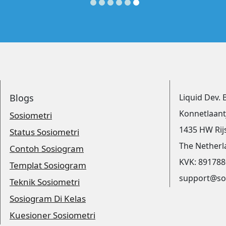
Blogs
Liquid Dev. B
Konnetlaant
Sosiometri
1435 HW Rij
Status Sosiometri
The Netherl
Contoh Sosiogram
KVK: 89178
Templat Sosiogram
support@so
Teknik Sosiometri
Sosiogram Di Kelas
Kuesioner Sosiometri