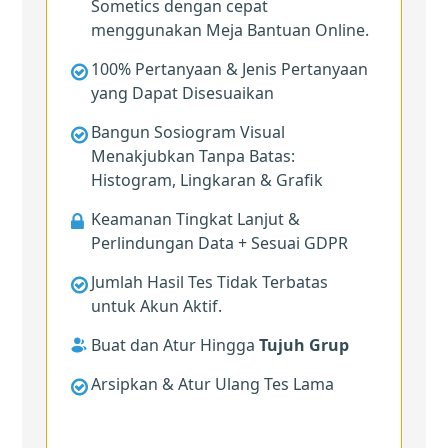
Sometics dengan cepat
menggunakan Meja Bantuan Online.
100% Pertanyaan & Jenis Pertanyaan
yang Dapat Disesuaikan
Bangun Sosiogram Visual
Menakjubkan Tanpa Batas:
Histogram, Lingkaran & Grafik
Keamanan Tingkat Lanjut &
Perlindungan Data + Sesuai GDPR
Jumlah Hasil Tes Tidak Terbatas
untuk Akun Aktif.
Buat dan Atur Hingga
Tujuh Grup
Arsipkan & Atur Ulang Tes Lama