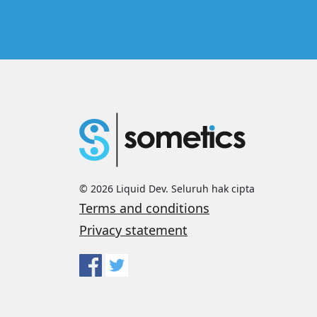
1
2
3
4
5
6
© 2026 Liquid Dev. Seluruh hak cipta
Terms and conditions
Privacy statement