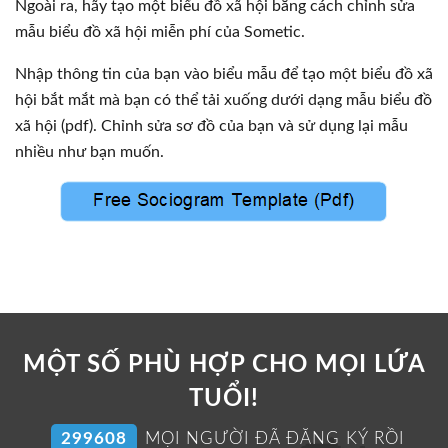
Ngoài ra, hãy tạo một biểu đồ xã hội bằng cách chỉnh sửa
mẫu biểu đồ xã hội miễn phí của Sometic.
Nhập thông tin của bạn vào biểu mẫu để tạo một biểu đồ xã
hội bắt mắt mà bạn có thể tải xuống dưới dạng mẫu biểu đồ
xã hội (pdf). Chỉnh sửa sơ đồ của bạn và sử dụng lại mẫu
nhiều như bạn muốn.
MỘT SỐ PHÙ HỢP CHO MỌI LỨA
TUỔI!
304726
MỌI NGƯỜI ĐÃ ĐĂNG KÝ RỒI