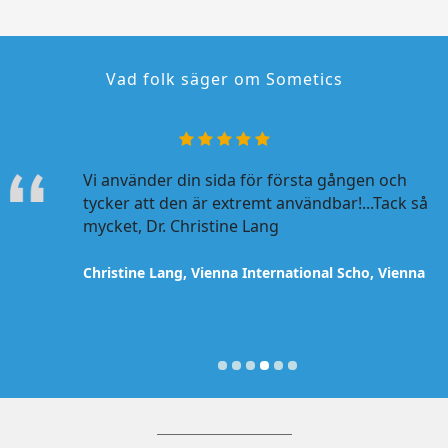
Vad folk säger om Sometics
 fantastiska
Vi använder din sida för första gången och
S
tycker att den är extremt användbar!...Tack så
a
mycket, Dr. Christine Lang
d
m
ona
Christine Lang, Vienna International Scho, Vienna
A