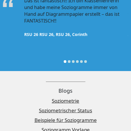
en Software
Das ist fantastisch!! Ich bin Klassenlehrerin
S
und habe meine Soziogramme immer von
s
Hand auf Diagrammpapier erstellt – das ist
t
FANTASTISCH!!
s
ona
RSU 26 RSU 26, RSU 26, Corinth
A
Blogs
Soziometrie
Soziometrischer Status
Beispiele für Soziogramme
Soziogramm Vorlage