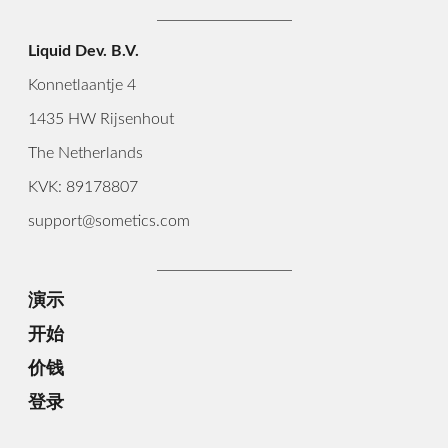
Liquid Dev. B.V.
Konnetlaantje 4
1435 HW Rijsenhout
The Netherlands
KVK: 89178807
support@sometics.com
演示
开始
价钱
登录