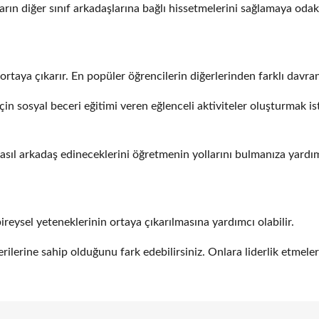
nların diğer sınıf arkadaşlarına bağlı hissetmelerini sağlamaya oda
ortaya çıkarır. En popüler öğrencilerin diğerlerinden farklı davran
için sosyal beceri eğitimi veren eğlenceli aktiviteler oluşturmak i
asıl arkadaş edineceklerini öğretmenin yollarını bulmanıza yardımc
reysel yeteneklerinin ortaya çıkarılmasına yardımcı olabilir.
cerilerine sahip olduğunu fark edebilirsiniz. Onlara liderlik etmeleri 