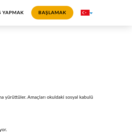
Ş YAPMAK
BAŞLAMAK
a yürüttüler. Amaçları okuldaki sosyal kabulü
yor.