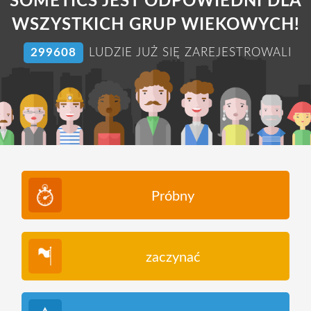
SOMETICS JEST ODPOWIEDNI DLA
WSZYSTKICH GRUP WIEKOWYCH!
304726
LUDZIE JUŻ SIĘ ZAREJESTROWALI
Próbny
zaczynać