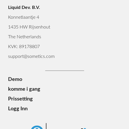
Liquid Dev. B.V.
Konnetlaantje 4
1435 HW Rijsenhout
The Netherlands
KVK: 89178807
support@sometics.com
Demo
komme i gang
Prissetting
Logg Inn